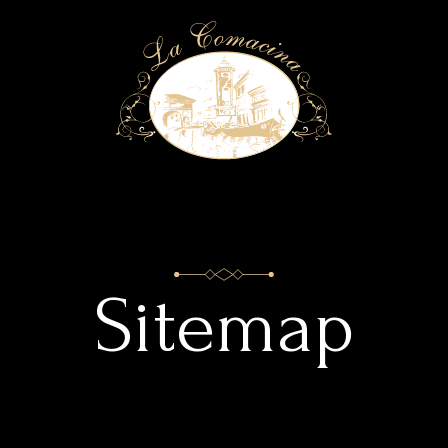
R
Sitemap