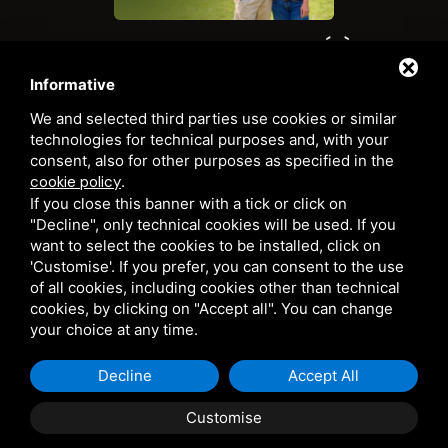
NOUS AVONS PARTICIPÉ À
L'ÉMISSION
LINEA VERDE
DU 19
Informative
JUILLET
We and selected third parties use cookies or similar
technologies for technical purposes and, with your
LIEN VERS L'ÉPISODE
consent, also for other purposes as specified in the
LIEN VERS L'ÉPISODE
cookie policy
.
If you close this banner with a tick or click on
"Decline", only technical cookies will be used. If you
want to select the cookies to be installed, click on
HOTEL COMACCHIO LOCANDA - TRATTORIA "LA COMACINA" •
CF/PIVA 01282570389 • N° R.E.A143160 • CIR: 038006-AL-00041 •
'Customise'. If you prefer, you can consent to the use
CIN: IT038006A1ZODJ6EAB
of all cookies, including cookies other than technical
PRIVACY
•
SITEMAP
• CE SITE EST PROTÉGÉ PAR GOOGLE
cookies, by clicking on "Accept all". You can change
RECAPTCHA V3,
PRIVACY POLICY
ET LES
TERMS OF SERVICE
DE
your choice at any time.
GOOGLE.
Decline
Accept All
Customise