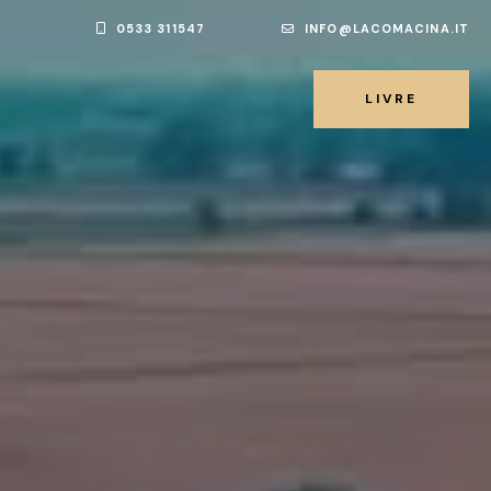
0533 311547
INFO@LACOMACINA.IT
LIVRE
LIVRE