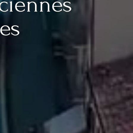
nciennes
les